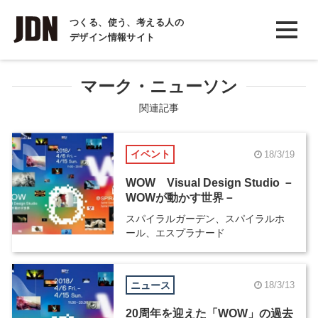
INTERVIEW
つくる、使う、考える人の
デザイン情報サイト
インタビュー
REPORT
マーク・ニューソン
レポート
関連記事
COLUMN
イベント
18/3/19
コラム
WOW Visual Design Studio －
WOWが動かす世界－
スパイラルガーデン、スパイラルホ
ール、エスプラナード
ニュース
18/3/13
20周年を迎えた「WOW」の過去