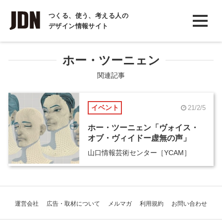
INTERVIEW
つくる、使う、考える人の
デザイン情報サイト
インタビュー
REPORT
ホー・ツーニェン
レポート
関連記事
COLUMN
イベント
21/2/5
コラム
ホー・ツーニェン「ヴォイス・
オブ・ヴィイドー虚無の声」
山口情報芸術センター［YCAM］
運営会社
広告・取材について
メルマガ
利用規約
お問い合わせ