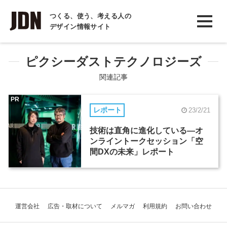
INTERVIEW
つくる、使う、考える人の
デザイン情報サイト
インタビュー
REPORT
ピクシーダストテクノロジーズ
レポート
関連記事
COLUMN
PR
レポート
23/2/21
コラム
技術は直角に進化している―オ
ンライントークセッション「空
間DXの未来」レポート
運営会社
広告・取材について
メルマガ
利用規約
お問い合わせ