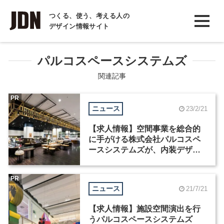
INTERVIEW
つくる、使う、考える人の
デザイン情報サイト
インタビュー
REPORT
パルコスペースシステムズ
レポート
関連記事
COLUMN
PR
ニュース
23/2/21
コラム
【求人情報】空間事業を総合的
に手がける株式会社パルコスペ
ースシステムズが、内装デザイ
ンディレクターを募集
PR
ニュース
21/7/21
【求人情報】施設空間演出を行
うパルコスペースシステムズ