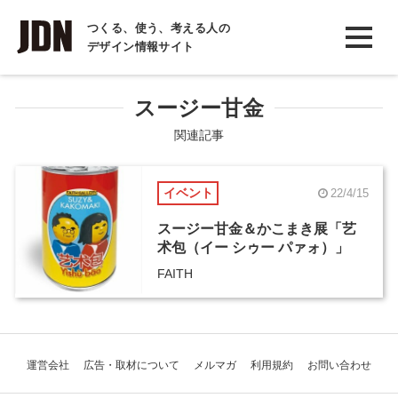
INTERVIEW
つくる、使う、考える人の
デザイン情報サイト
インタビュー
REPORT
スージー甘金
レポート
関連記事
COLUMN
イベント
22/4/15
コラム
スージー甘金＆かこまき展「艺
术包（イー シゥー パァォ）」
FAITH
運営会社
広告・取材について
メルマガ
利用規約
お問い合わせ