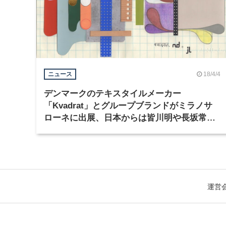
18/4/4
ニュース
デンマークのテキスタイルメーカー
「Kvadrat」とグループブランドがミラノサ
ローネに出展、日本からは皆川明や長坂常が
参加
運営