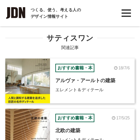
INTERVIEW
つくる、使う、考える人の
デザイン情報サイト
インタビュー
REPORT
サティスワン
レポート
関連記事
COLUMN
おすすめ書籍・本
18/7/6
コラム
アルヴァ・アールトの建築
エレメント＆ディテール
おすすめ書籍・本
17/5/25
北欧の建築
エレメント＆ディテール