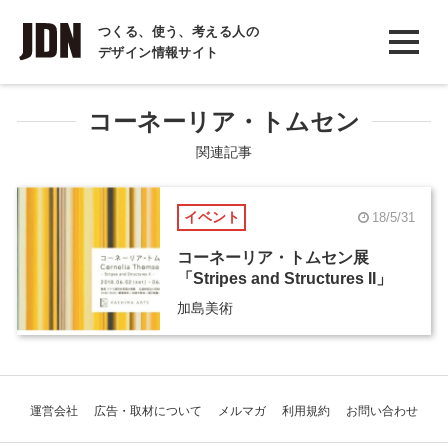
INTERVIEW
つくる、使う、考える人の
デザイン情報サイト
インタビュー
REPORT
コーネーリア・トムセン
レポート
関連記事
COLUMN
イベント
18/5/31
コラム
コーネーリア・トムセン展
「Stripes and Structures II」
加島美術
運営会社
広告・取材について
メルマガ
利用規約
お問い合わせ