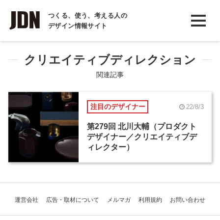
INTERVIEW
つくる、使う、考える人の
デザイン情報サイト
インタビュー
REPORT
クリエイティブディレクション
レポート
関連記事
COLUMN
注目のデザイナー
22/8/3
コラム
第279回 北川大輔（プロダクト
デザイナー／クリエイティブデ
ィレクター）
運営会社
広告・取材について
メルマガ
利用規約
お問い合わせ