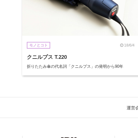
18/6/4
モノとコト
クニルプス T.220
折りたたみ傘の代名詞「クニルプス」の発明から90年
運営