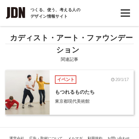
INTERVIEW
つくる、使う、考える人の
デザイン情報サイト
インタビュー
REPORT
カディスト・アート・ファウンデー
レポート
ション
COLUMN
関連記事
コラム
イベント
20/1/17
もつれるものたち
東京都現代美術館
運営会社
広告・取材について
メルマガ
利用規約
お問い合わせ