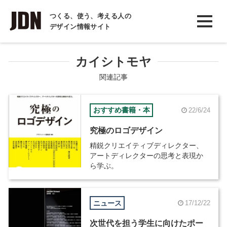
INTERVIEW
つくる、使う、考える人の
デザイン情報サイト
インタビュー
REPORT
カイシトモヤ
レポート
関連記事
COLUMN
おすすめ書籍・本
22/6/24
コラム
究極のロゴデザイン
精鋭クリエイティブディレクター、
アートディレクターの思考と表現か
ら学ぶ。
ニュース
17/12/22
次世代を担う学生に向けたポー