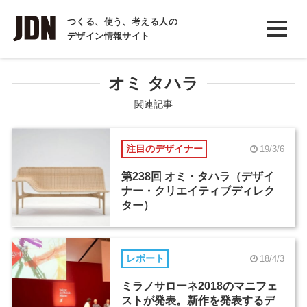
INTERVIEW
つくる、使う、考える人の
デザイン情報サイト
インタビュー
REPORT
オミ タハラ
レポート
関連記事
COLUMN
注目のデザイナー
19/3/6
コラム
第238回 オミ・タハラ（デザイ
ナー・クリエイティブディレク
ター）
レポート
18/4/3
ミラノサローネ2018のマニフェ
ストが発表。新作を発表するデ