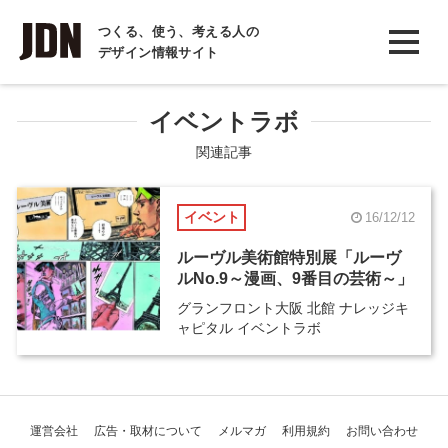
INTERVIEW
つくる、使う、考える人の
デザイン情報サイト
インタビュー
REPORT
イベントラボ
レポート
関連記事
COLUMN
イベント
16/12/12
コラム
ルーヴル美術館特別展「ルーヴ
ルNo.9～漫画、9番目の芸術～」
グランフロント大阪 北館 ナレッジキ
ャピタル イベントラボ
運営会社
広告・取材について
メルマガ
利用規約
お問い合わせ