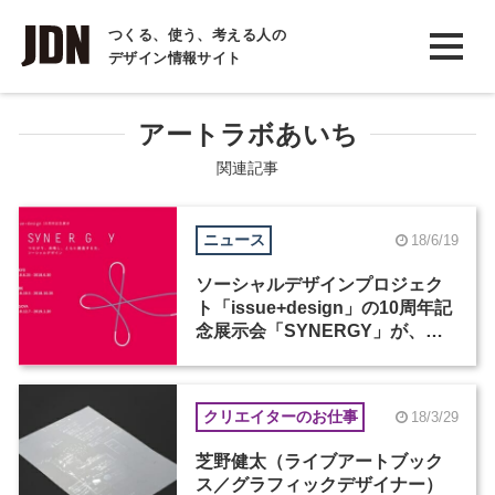
INTERVIEW
つくる、使う、考える人の
デザイン情報サイト
インタビュー
REPORT
アートラボあいち
レポート
関連記事
COLUMN
ニュース
18/6/19
コラム
ソーシャルデザインプロジェク
ト「issue+design」の10周年記
念展示会「SYNERGY」が、東
京・神戸・名古屋で開催
クリエイターのお仕事
18/3/29
芝野健太（ライブアートブック
ス／グラフィックデザイナー）