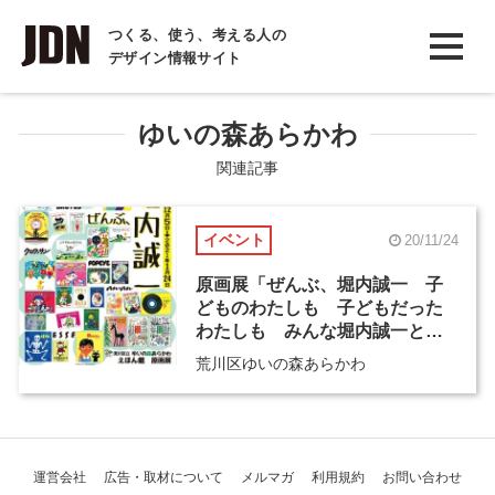
INTERVIEW
つくる、使う、考える人の
デザイン情報サイト
インタビュー
REPORT
ゆいの森あらかわ
レポート
関連記事
COLUMN
イベント
20/11/24
コラム
原画展「ぜんぶ、堀内誠一 子
どものわたしも 子どもだった
わたしも みんな堀内誠一とむ
すばれている」
荒川区ゆいの森あらかわ
運営会社
広告・取材について
メルマガ
利用規約
お問い合わせ