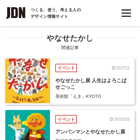
INTERVIEW
つくる、使う、考える人の
デザイン情報サイト
インタビュー
REPORT
やなせたかし
レポート
関連記事
COLUMN
イベント
25/7/22
コラム
やなせたかし展 人生はよろこば
せごっこ
美術館「えき」KYOTO
イベント
16/10/25
アンパンマンとやなせたかし展