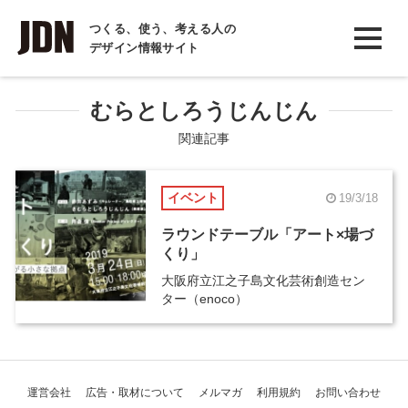
INTERVIEW
つくる、使う、考える人の
デザイン情報サイト
インタビュー
REPORT
むらとしろうじんじん
レポート
関連記事
COLUMN
イベント
19/3/18
コラム
ラウンドテーブル「アート×場づ
くり」
大阪府立江之子島文化芸術創造セン
ター（enoco）
運営会社
広告・取材について
メルマガ
利用規約
お問い合わせ