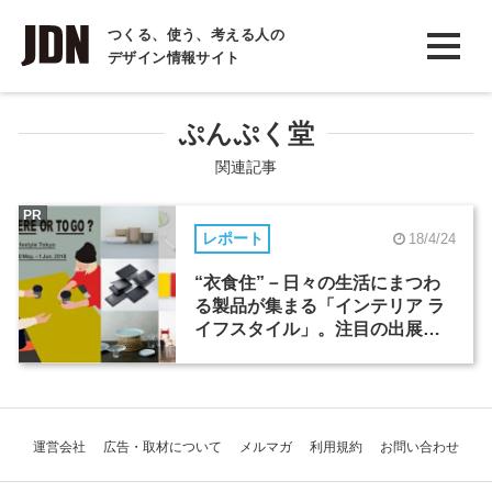
INTERVIEW
つくる、使う、考える人の
デザイン情報サイト
インタビュー
REPORT
ぷんぷく堂
レポート
関連記事
COLUMN
PR
レポート
18/4/24
コラム
“衣食住”－日々の生活にまつわ
る製品が集まる「インテリア ラ
イフスタイル」。注目の出展者
を紹介
運営会社
広告・取材について
メルマガ
利用規約
お問い合わせ