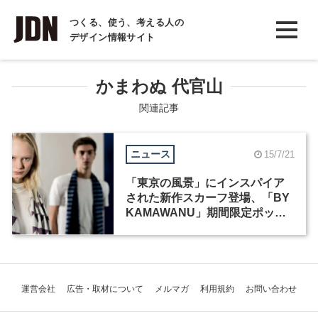
INTERVIEW
つくる、使う、考える人の
デザイン情報サイト
インタビュー
REPORT
かまわぬ 代官山
レポート
関連記事
COLUMN
ニュース
15/7/21
コラム
「東京の風景」にインスパイア
された新作スカーフ登場、「BY
KAMAWANU」期間限定ポップ
アップストア
運営会社
広告・取材について
メルマガ
利用規約
お問い合わせ