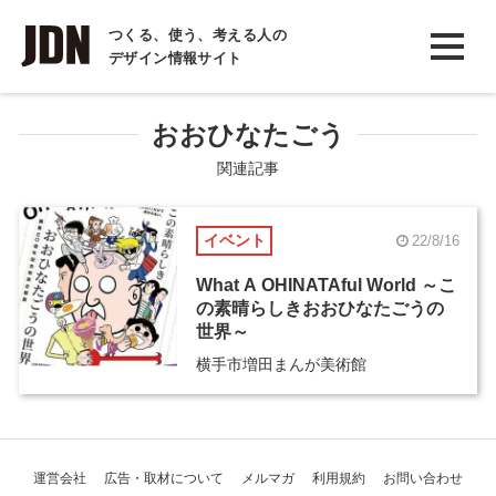
INTERVIEW
つくる、使う、考える人の
デザイン情報サイト
インタビュー
REPORT
おおひなたごう
レポート
関連記事
COLUMN
イベント
22/8/16
コラム
What A OHINATAful World ～こ
の素晴らしきおおひなたごうの
世界～
横手市増田まんが美術館
運営会社
広告・取材について
メルマガ
利用規約
お問い合わせ