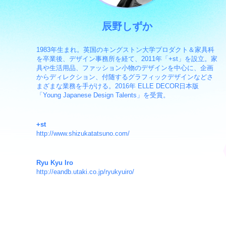
辰野しずか
1983年生まれ。英国のキングストン大学プロダクト＆家具科
を卒業後、デザイン事務所を経て、2011年「+st」を設立。家
具や生活用品、ファッション小物のデザインを中心に、企画
からディレクション、付随するグラフィックデザインなどさ
まざまな業務を手がける。2016年 ELLE DECOR日本版
「Young Japanese Design Talents」を受賞。
+st
http://www.shizukatatsuno.com/
Ryu Kyu Iro
http://eandb.utaki.co.jp/ryukyuiro/