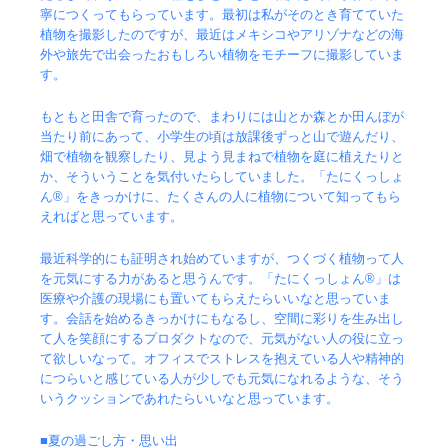
寧につくってもらっています。最初は私がそのとき育てていた
植物を撮影したのですが、最近はメキシコやアリゾナなどの海
外や旅先で出会ったおもしろい植物をモチーフに撮影していま
す。
もともと田舎で育ったので、まわりには山とか森とか田んぼが
当たり前にあって、小学生の頃は放課後ずっと山で遊んだり、
畑で植物を観察したり、見よう見まねで植物を庭に植えたりと
か、そういうことを気付いたらしていました。「たにくっしょ
ん®」をきっかけに、たくさんの人に植物について知ってもら
えればと思っています。
最近科学的にも証明され始めていますが、つくづく植物って人
を元気にする力があると思うんです。「たにくっしょん®」は
医療や介護の現場にも置いてもらえたらいいなと思っていま
す。会話を始めるきっかけにもなるし、空間に彩りを生み出し
て人を笑顔にするプロダクトなので、元気がない人の役に立っ
て欲しいなって。オフィスでストレスを抱えている人や精神的
につらいと感じている人が少しでも元気になれるような、そう
いうクッションであれたらいいなと思っています。
■夏の過ごし方・思い出