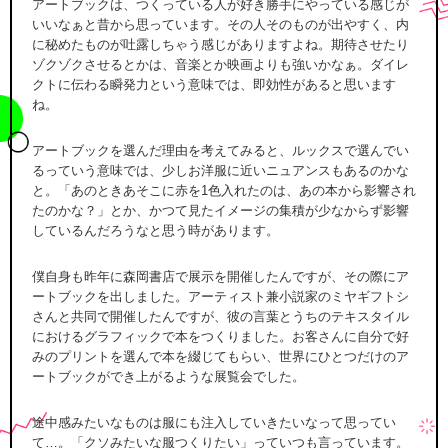
アートブックは、つくっている人が好き勝手にやっている感じが
いいなぁと昔から思っています。その人そのものが出やすく、内
に秘めたものが吐露しちゃう感じがありますよね。期待させたり
ゾクゾクさせるとかは、音楽とか映画よりも強いかなぁ。ダイレ
クトに伝わる瞬発力という意味では、即効性があると思います
ね。
アートブックを選んだ理由を考えてみると、ルックスで選んでい
るっていう意味では、少しお洋服に近いニュアンスもあるのかな
と。「あのときあそこに赤を1色入れたのは、あの本から影響され
たのかな？」とか、かつて見たイメージの集積が少なからず影響
しているんだろうなと思う時があります。
僕自身も昨年に森岡書店で展示を開催したんですが、その際にア
ートブックを出しました。アーティスト兼小説家のミヤギフトシ
さんと共同で開催したんですが、彼の言葉とうちのテキスタイル
におけるグラフィックで本をつくりました。お客さんに自分で好
みのプリントを選んで本を綴じてもらい、世界にひとつだけのア
ートブックができ上がるような展覧会でした。
途中感みたいなものは服にも注入していきたいなって思ってい
て…。「クソみたいな服つくりたい」っていつも言っています。