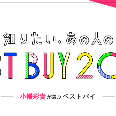
小幡彩貴
ベストバイ
が選ぶ