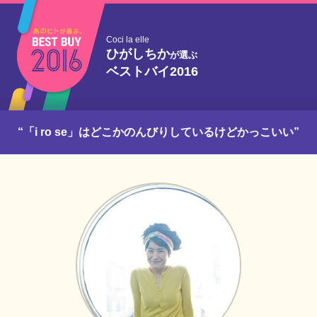
Coci la elle
ひがしちか
が選ぶ
ベストバイ2016
“「i ro se」はどこかのんびりしているけどかっこいい”