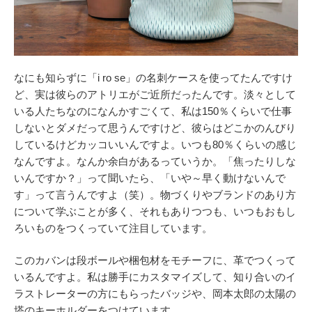
なにも知らずに「i ro se」の名刺ケースを使ってたんですけ
ど、実は彼らのアトリエがご近所だったんです。淡々として
いる人たちなのになんかすごくて、私は150％くらいで仕事
しないとダメだって思うんですけど、彼らはどこかのんびり
しているけどカッコいいんですよ。いつも80％くらいの感じ
なんですよ。なんか余白があるっていうか。「焦ったりしな
いんですか？」って聞いたら、「いや～早く動けないんで
す」って言うんですよ（笑）。物づくりやブランドのあり方
について学ぶことが多く、それもありつつも、いつもおもし
ろいものをつくっていて注目しています。
このカバンは段ボールや梱包材をモチーフに、革でつくって
いるんですよ。私は勝手にカスタマイズして、知り合いのイ
ラストレーターの方にもらったバッジや、岡本太郎の太陽の
塔のキーホルダーをつけています。