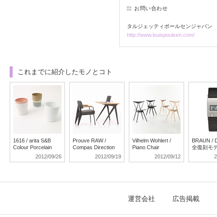
お問い合わせ
タルジェッティポールセンジャパン
http://www.louispoulsen.com/
これまでに紹介したモノとコト
1616 / arita S&B
Prouve RAW /
Vilhelm Wohlert /
BRAUN / 
Colour Porcelain
Compas Direction
Piano Chair
全復刻モ
2012/09/26
2012/09/19
2012/09/12
2
運営会社
広告掲載