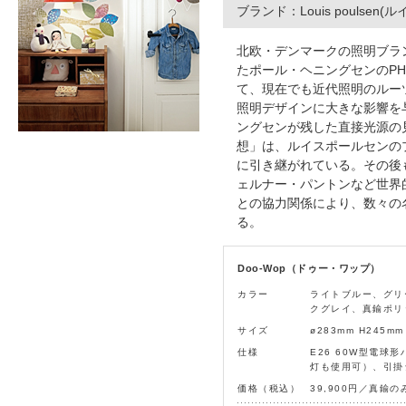
ブランド：Louis poulsen
北欧・デンマークの照明ブラン
たポール・ヘニングセンのP
て、現在でも近代照明のルー
照明デザインに大きな影響を
ングセンが残した直接光源の
想」は、ルイスポールセンの
に引き継がれている。その後
ェルナー・パントンなど世界
との協力関係により、数々の
る。
Doo-Wop（ドゥー・ワップ）
カラー
ライトブルー、グリ
クグレイ、真鍮ポリ
サイズ
ø283mm H245mm
仕様
E26 60W型電球
灯も使用可）、引掛
価格（税込）
39,900円／真鍮のみ