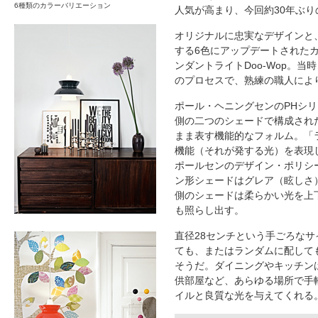
6種類のカラーバリエーション
人気が高まり、今回約30年ぶ
オリジナルに忠実なデザインと
する6色にアップデートされた
ンダントライトDoo-Wop。
のプロセスで、熟練の職人によ
ポール・ヘニングセンのPHシ
側の二つのシェードで構成され
まま表す機能的なフォルム。「
機能（それが発する光）を表現
ポールセンのデザイン・ポリシ
ン形シェードはグレア（眩しさ
側のシェードは柔らかい光を上
も照らし出す。
直径28センチという手ごろな
ても、またはランダムに配して
そうだ。ダイニングやキッチン
供部屋など、あらゆる場所で手
イルと良質な光を与えてくれる