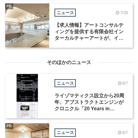
PR
ニュース
7/29
【求人情報】アートコンサルテ
ィングを提供する有限会社イン
ターカルチャーアートが、イン
テリアデザイナーなど2職種を募
集
そのほかのニュース
ニュース
8/7
ライゾマティクス設立から20周
年、アブストラクトエンジンが
クロニクル「20 Years in
Motion」を公開
PR
ニュース
8/7