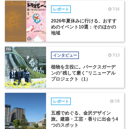
レポート
7/16
2026年夏休みに行ける、おすす
めのイベント10選：そのほかの
地域
PR
インタビュー
7/13
植物を主役に。パークスガーデ
ンの“残して磨く”リニューアル
プロジェクト（1）
レポート
7/8
五感でめぐる、金沢デザイン
旅。建築・工芸・香りに出会う4
つのスポット