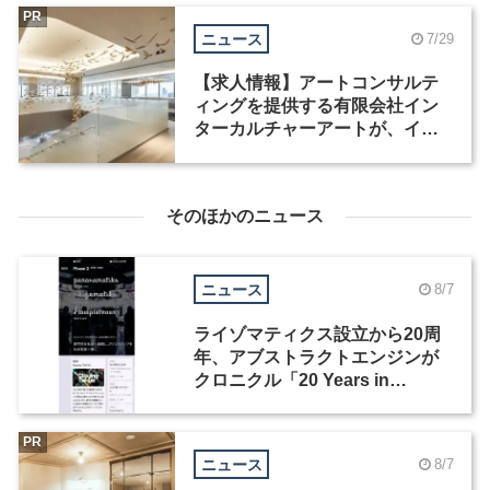
PR
ニュース
7/29
【求人情報】アートコンサルテ
ィングを提供する有限会社イン
ターカルチャーアートが、イン
テリアデザイナーなど2職種を募
集
そのほかのニュース
ニュース
8/7
ライゾマティクス設立から20周
年、アブストラクトエンジンが
クロニクル「20 Years in
Motion」を公開
PR
ニュース
8/7