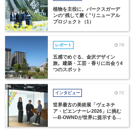
植物を主役に。パークスガーデ
ンの“残して磨く”リニューアル
プロジェクト（1）
レポート
7/8
五感でめぐる、金沢デザイン
旅。建築・工芸・香りに出会う4
つのスポット
PR
インタビュー
7/2
世界最古の美術展「ヴェネチ
ア・ビエンナーレ2026」に挑む
―B-OWNDが世界に提示する美
の基準とは？（前編）