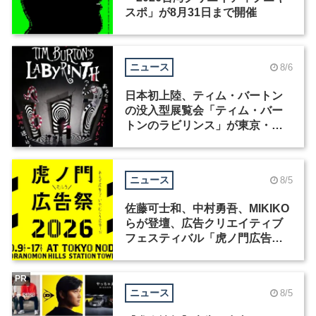
スポ」が8月31日まで開催
ニュース
8/6
日本初上陸、ティム・バートン
の没入型展覧会「ティム・バー
トンのラビリンス」が東京・豊
洲で開催
ニュース
8/5
佐藤可士和、中村勇吾、MIKIKO
らが登壇、広告クリエイティブ
フェスティバル「虎ノ門広告
祭」の第2回が開催
PR
ニュース
8/5