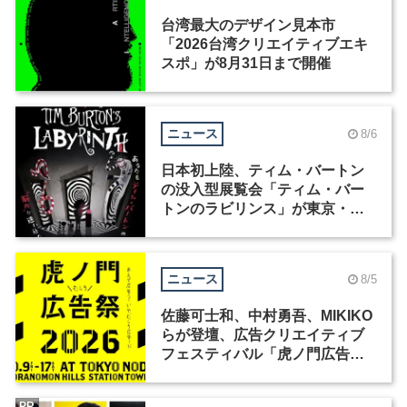
台湾最大のデザイン見本市
「2026台湾クリエイティブエキ
スポ」が8月31日まで開催
ニュース
8/6
日本初上陸、ティム・バートン
の没入型展覧会「ティム・バー
トンのラビリンス」が東京・豊
洲で開催
ニュース
8/5
佐藤可士和、中村勇吾、MIKIKO
らが登壇、広告クリエイティブ
フェスティバル「虎ノ門広告
祭」の第2回が開催
PR