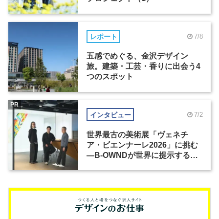
レポート
7/8
五感でめぐる、金沢デザイン
旅。建築・工芸・香りに出会う4
つのスポット
PR
インタビュー
7/2
世界最古の美術展「ヴェネチ
ア・ビエンナーレ2026」に挑む
―B-OWNDが世界に提示する美
の基準とは？（前編）