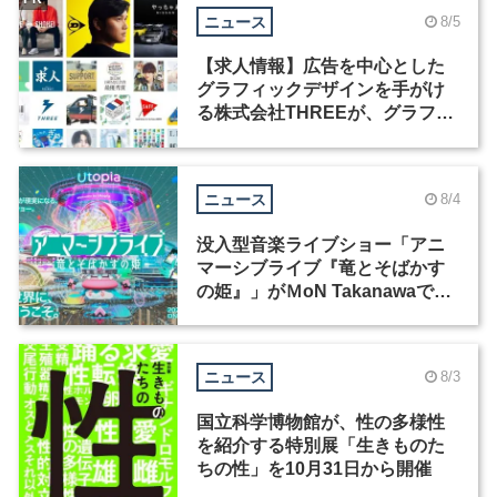
ニュース
8/5
【求人情報】広告を中心とした
グラフィックデザインを手がけ
る株式会社THREEが、グラフィ
ックデザイナーを募集
ニュース
8/4
没入型音楽ライブショー「アニ
マーシブライブ『竜とそばかす
の姫』」がＭoN Takanawaで開
催
ニュース
8/3
国立科学博物館が、性の多様性
を紹介する特別展「生きものた
ちの性」を10月31日から開催