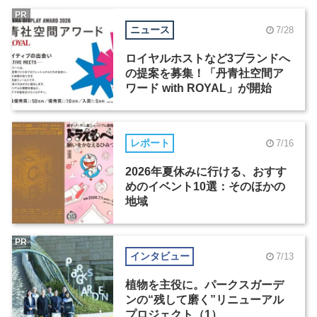
PR
ニュース
7/28
ロイヤルホストなど3ブランドへ
の提案を募集！「丹青社空間ア
ワード with ROYAL」が開始
レポート
7/16
2026年夏休みに行ける、おすす
めのイベント10選：そのほかの
地域
PR
インタビュー
7/13
植物を主役に。パークスガーデ
ンの“残して磨く”リニューアル
プロジェクト（1）