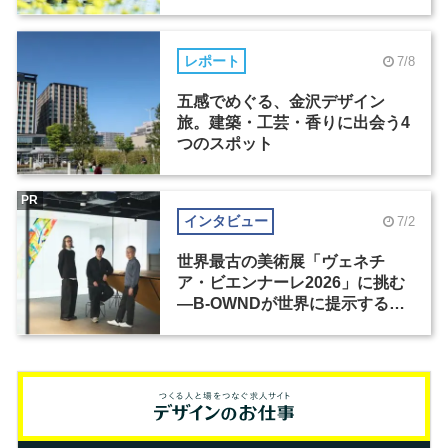
レポート
7/8
五感でめぐる、金沢デザイン
旅。建築・工芸・香りに出会う4
つのスポット
PR
インタビュー
7/2
世界最古の美術展「ヴェネチ
ア・ビエンナーレ2026」に挑む
―B-OWNDが世界に提示する美
の基準とは？（前編）