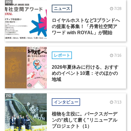
PR
ニュース
7/28
ロイヤルホストなど3ブランドへ
の提案を募集！「丹青社空間ア
ワード with ROYAL」が開始
レポート
7/16
2026年夏休みに行ける、おすす
めのイベント10選：そのほかの
地域
PR
インタビュー
7/13
植物を主役に。パークスガーデ
ンの“残して磨く”リニューアル
プロジェクト（1）