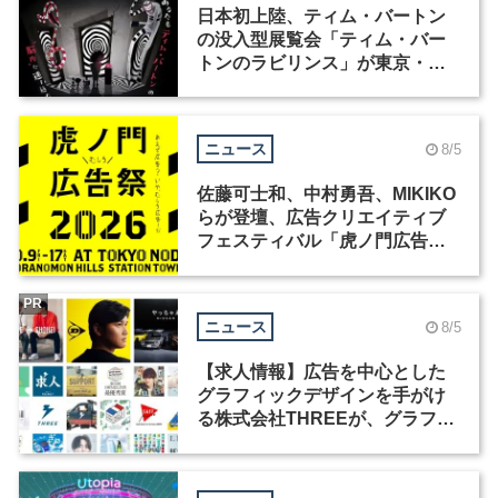
日本初上陸、ティム・バートン
の没入型展覧会「ティム・バー
トンのラビリンス」が東京・豊
洲で開催
ニュース
8/5
佐藤可士和、中村勇吾、MIKIKO
らが登壇、広告クリエイティブ
フェスティバル「虎ノ門広告
祭」の第2回が開催
PR
ニュース
8/5
【求人情報】広告を中心とした
グラフィックデザインを手がけ
る株式会社THREEが、グラフィ
ックデザイナーを募集