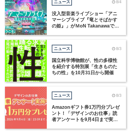
ニュース
8/4
没入型音楽ライブショー「アニ
マーシブライブ『竜とそばかす
の姫』」がＭoN Takanawaで開
催
ニュース
8/3
国立科学博物館が、性の多様性
を紹介する特別展「生きものた
ちの性」を10月31日から開催
ニュース
8/3
Amazonギフト券1万円分プレゼ
ント！「デザインのお仕事」読
者アンケートを9月4日まで実施
中！