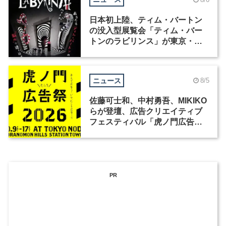
日本初上陸、ティム・バートン
の没入型展覧会「ティム・バー
トンのラビリンス」が東京・豊
洲で開催
ニュース
8/5
佐藤可士和、中村勇吾、MIKIKO
らが登壇、広告クリエイティブ
フェスティバル「虎ノ門広告
祭」の第2回が開催
PR