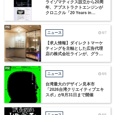
ライゾマティクス設立から20周
年、アブストラクトエンジンが
クロニクル「20 Years in
Motion」を公開
PR
ニュース
8/7
【求人情報】ダイレクトマーケ
ティングを主軸とした広告代理
店の株式会社ラインが、グラフ
ィックデザイナーを募集
PR
ニュース
8/6
台湾最大のデザイン見本市
「2026台湾クリエイティブエキ
スポ」が8月31日まで開催
ニュース
8/6