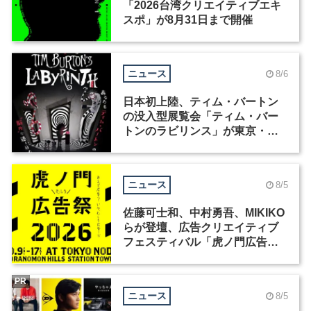
「2026台湾クリエイティブエキ
スポ」が8月31日まで開催
ニュース
8/6
日本初上陸、ティム・バートン
の没入型展覧会「ティム・バー
トンのラビリンス」が東京・豊
洲で開催
ニュース
8/5
佐藤可士和、中村勇吾、MIKIKO
らが登壇、広告クリエイティブ
フェスティバル「虎ノ門広告
祭」の第2回が開催
PR
ニュース
8/5