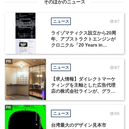
そのほかのニュース
ニュース
8/7
ライゾマティクス設立から20周
年、アブストラクトエンジンが
クロニクル「20 Years in
Motion」を公開
PR
ニュース
8/7
【求人情報】ダイレクトマーケ
ティングを主軸とした広告代理
店の株式会社ラインが、グラフ
ィックデザイナーを募集
PR
ニュース
8/6
台湾最大のデザイン見本市