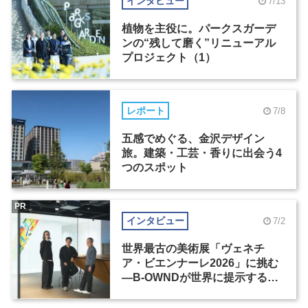
インタビュー
7/13
植物を主役に。パークスガーデ
ンの“残して磨く”リニューアル
プロジェクト（1）
レポート
7/8
五感でめぐる、金沢デザイン
旅。建築・工芸・香りに出会う4
つのスポット
PR
インタビュー
7/2
世界最古の美術展「ヴェネチ
ア・ビエンナーレ2026」に挑む
―B-OWNDが世界に提示する美
の基準とは？（前編）