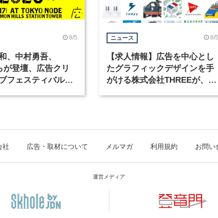
8/5
8/
ニュース
和、中村勇吾、
【求人情報】広告を中心とし
KOらが登壇、広告クリ
たグラフィックデザインを手
ブフェスティバル
がける株式会社THREEが、グ
広告祭」の第2回が開
ラフィックデザイナーを募集
会社
広告・取材について
メルマガ
利用規約
お問い
運営メディア