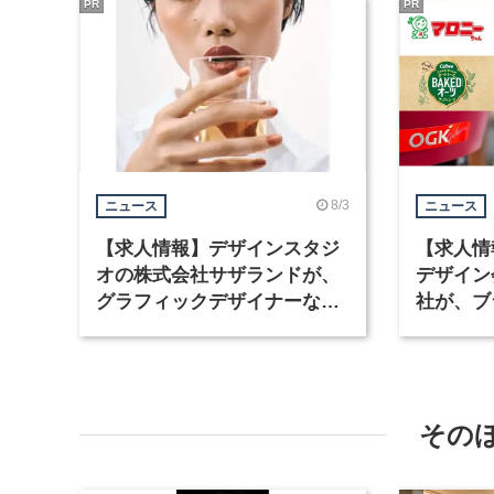
PR
PR
8/3
ニュース
ニュース
【求人情報】デザインスタジ
【求人情
オの株式会社サザランドが、
デザイン
グラフィックデザイナーなど2
社が、ブ
職種を募集
など3職
その