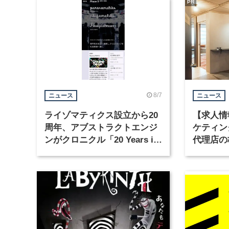
PR
8/7
ニュース
ニュース
ライゾマティクス設立から20
【求人情
周年、アブストラクトエンジ
ケティン
ンがクロニクル「20 Years in
代理店の
Motion」を公開
グラフィ
集