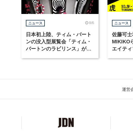
8/6
ニュース
ニュース
日本初上陸、ティム・バート
佐藤可士
ンの没入型展覧会「ティム・
MIKI
バートンのラビリンス」が東
エイティ
京・豊洲で開催
「虎ノ門
催
運営