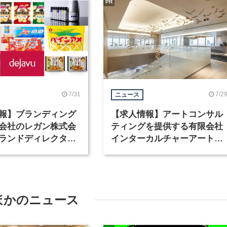
PR
7/31
7/2
ニュース
報】ブランディング
【求人情報】アートコンサル
会社のレガン株式会
ティングを提供する有限会社
ランドディレクター
インターカルチャーアート
種を募集
が、インテリアデザイナーな
ど2職種を募集
ほかのニュース