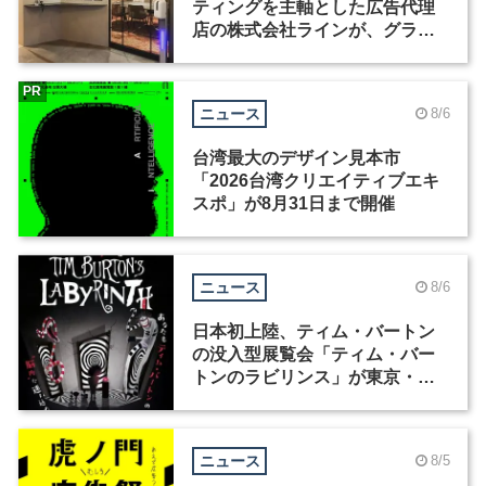
ティングを主軸とした広告代理
店の株式会社ラインが、グラフ
ィックデザイナーを募集
PR
ニュース
8/6
台湾最大のデザイン見本市
「2026台湾クリエイティブエキ
スポ」が8月31日まで開催
ニュース
8/6
日本初上陸、ティム・バートン
の没入型展覧会「ティム・バー
トンのラビリンス」が東京・豊
洲で開催
ニュース
8/5