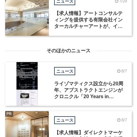
ニュース
7/29
【求人情報】アートコンサルテ
ィングを提供する有限会社イン
ターカルチャーアートが、イン
テリアデザイナーなど2職種を募
集
そのほかのニュース
ニュース
8/7
ライゾマティクス設立から20周
年、アブストラクトエンジンが
クロニクル「20 Years in
Motion」を公開
PR
ニュース
8/7
【求人情報】ダイレクトマーケ