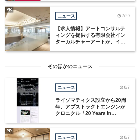
PR
ニュース
7/29
【求人情報】アートコンサルテ
ィングを提供する有限会社イン
ターカルチャーアートが、イン
テリアデザイナーなど2職種を募
集
そのほかのニュース
ニュース
8/7
ライゾマティクス設立から20周
年、アブストラクトエンジンが
クロニクル「20 Years in
Motion」を公開
PR
ニュース
8/7