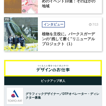
めのイベント10選：そのほかの
地域
PR
インタビュー
7/13
植物を主役に。パークスガーデ
ンの“残して磨く”リニューアル
プロジェクト（1）
ピックアップ求人
グラフィックデザイナー／DTPオペレーター・ディレ
クター募集