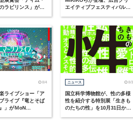
型展覧会「ティム・
MIKIKOらが登壇、広告クリ
のラビリンス」が東
エイティブフェスティバル
で開催
「虎ノ門広告祭」の第2回が
催
8/4
8/
ニュース
楽ライブショー「ア
国立科学博物館が、性の多様
ブライブ『竜とそば
性を紹介する特別展「生きも
』」がＭoN
のたちの性」を10月31日から
waで開催
開催