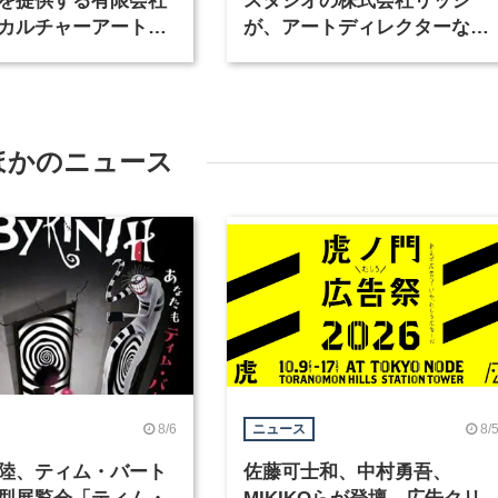
を提供する有限会社
スタジオの株式会社リッシ
カルチャーアート
が、アートディレクターなど
テリアデザイナーな
職種を募集
を募集
ほかのニュース
8/6
8/
ニュース
陸、ティム・バート
佐藤可士和、中村勇吾、