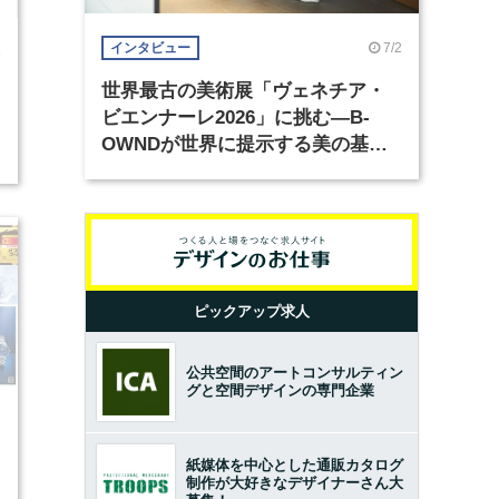
7/2
インタビュー
3
世界最古の美術展「ヴェネチア・
ビエンナーレ2026」に挑む―B-
OWNDが世界に提示する美の基準
2
とは？（前編）
ピックアップ求人
公共空間のアートコンサルティン
グと空間デザインの専門企業
7
紙媒体を中心とした通販カタログ
制作が大好きなデザイナーさん大