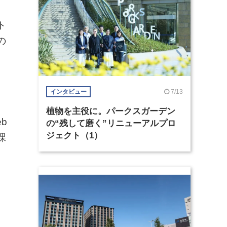
ト
の
、
7/13
インタビュー
・
植物を主役に。パークスガーデン
b
の“残して磨く”リニューアルプロ
ジェクト（1）
課