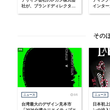
デザイン会社のレガン株式会
ティング
社が、ブランドディレクター
インター
など3職種を募集
が、イン
ど2職種
その
PR
8/6
ニュース
ニュース
台湾最大のデザイン見本市
日本初上