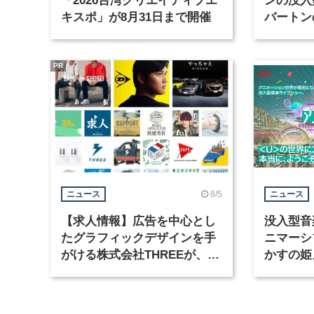
「2026台湾クリエイティブエ
ンの没入
キスポ」が8月31日まで開催
バートン
京・豊洲
PR
8/5
ニュース
ニュース
【求人情報】広告を中心とし
没入型音
たグラフィックデザインを手
ニマーシ
がける株式会社THREEが、グ
かすの姫
ラフィックデザイナーを募集
Takana