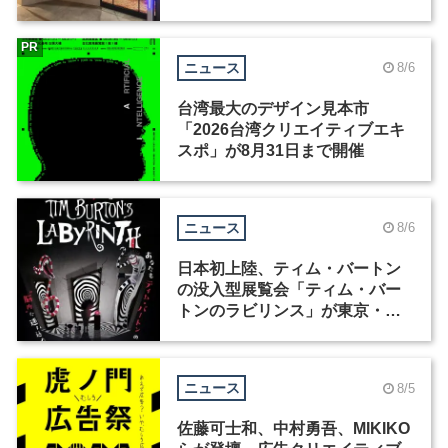
ィックデザイナーを募集
PR
ニュース
8/6
台湾最大のデザイン見本市
「2026台湾クリエイティブエキ
スポ」が8月31日まで開催
ニュース
8/6
日本初上陸、ティム・バートン
の没入型展覧会「ティム・バー
トンのラビリンス」が東京・豊
洲で開催
ニュース
8/5
佐藤可士和、中村勇吾、MIKIKO