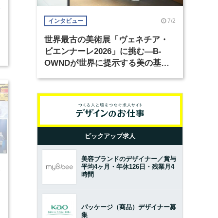
3
7/2
インタビュー
世界最古の美術展「ヴェネチア・
2
ビエンナーレ2026」に挑む―B-
OWNDが世界に提示する美の基準
とは？（前編）
ピックアップ求人
美容ブランドのデザイナー／賞与
平均4ヶ月・年休126日・残業月4
7
時間
パッケージ（商品）デザイナー募
2
集