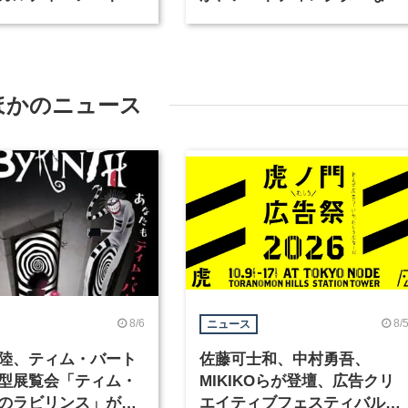
テリアデザイナーな
職種を募集
を募集
ほかのニュース
8/6
8/
ニュース
陸、ティム・バート
佐藤可士和、中村勇吾、
型展覧会「ティム・
MIKIKOらが登壇、広告クリ
のラビリンス」が東
エイティブフェスティバル