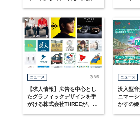
京・豊洲
PR
8/5
ニュース
ニュース
【求人情報】広告を中心とし
没入型音
たグラフィックデザインを手
ニマーシ
がける株式会社THREEが、グ
かすの姫
ラフィックデザイナーを募集
Takana