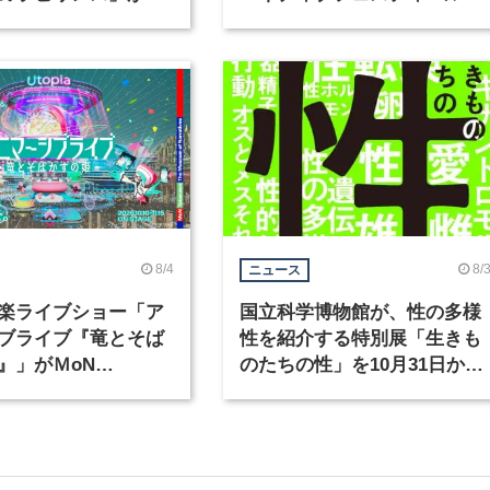
で開催
「虎ノ門広告祭」の第2回が
催
8/4
8/
ニュース
楽ライブショー「ア
国立科学博物館が、性の多様
ブライブ『竜とそば
性を紹介する特別展「生きも
』」がＭoN
のたちの性」を10月31日から
waで開催
開催