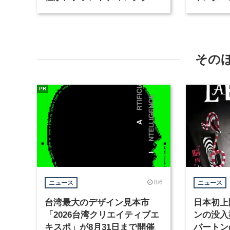
など3職種を募集
が、イン
ど2職種
その
PR
8/6
ニュース
ニュース
台湾最大のデザイン見本市
日本初上
「2026台湾クリエイティブエ
ンの没入
キスポ」が8月31日まで開催
バートン