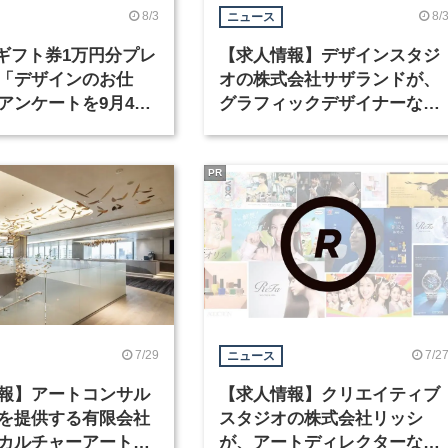
8/3
8/
ニュース
nギフト券1万円分プレ
【求人情報】デザインスタジ
「デザインのお仕
オの株式会社サザランドが、
アンケートを9月4日
グラフィックデザイナーなど
中！
職種を募集
PR
7/29
7/2
ニュース
報】アートコンサル
【求人情報】クリエイティブ
を提供する有限会社
スタジオの株式会社リッシ
カルチャーアート
が、アートディレクターなど