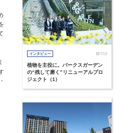
め
を
て
7/13
インタビュー
採
植物を主役に。パークスガーデン
す
の“残して磨く”リニューアルプロ
ジェクト（1）
・