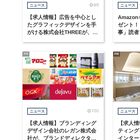
8/5
ニュース
ニュース
【求人情報】広告を中心とし
Amazo
たグラフィックデザインを手
ゼント！
がける株式会社THREEが、グ
事」読者
ラフィックデザイナーを募集
まで実施
PR
PR
7/31
ニュース
ニュース
【求人情報】ブランディング
【求人情
デザイン会社のレガン株式会
ティング
社が、ブランドディレクター
インター