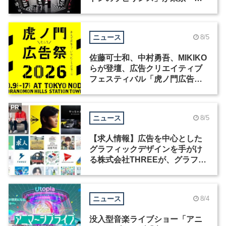
洲で開催
ニュース
8/5
佐藤可士和、中村勇吾、MIKIKO
らが登壇、広告クリエイティブ
フェスティバル「虎ノ門広告
祭」の第2回が開催
PR
ニュース
8/5
【求人情報】広告を中心とした
グラフィックデザインを手がけ
る株式会社THREEが、グラフィ
ックデザイナーを募集
ニュース
8/4
没入型音楽ライブショー「アニ