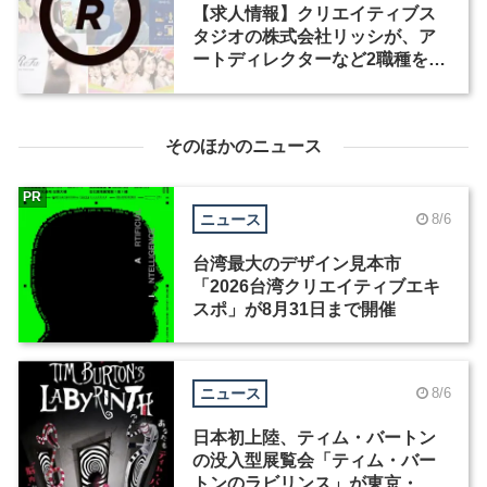
【求人情報】クリエイティブス
タジオの株式会社リッシが、ア
ートディレクターなど2職種を募
集
そのほかのニュース
PR
ニュース
8/6
台湾最大のデザイン見本市
「2026台湾クリエイティブエキ
スポ」が8月31日まで開催
ニュース
8/6
日本初上陸、ティム・バートン
の没入型展覧会「ティム・バー
トンのラビリンス」が東京・豊