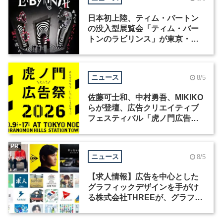
日本初上陸、ティム・バートン
の没入型展覧会「ティム・バー
トンのラビリンス」が東京・豊
洲で開催
ニュース
8/5
佐藤可士和、中村勇吾、MIKIKO
らが登壇、広告クリエイティブ
フェスティバル「虎ノ門広告
祭」の第2回が開催
PR
ニュース
8/5
【求人情報】広告を中心とした
グラフィックデザインを手がけ
る株式会社THREEが、グラフィ
ックデザイナーを募集