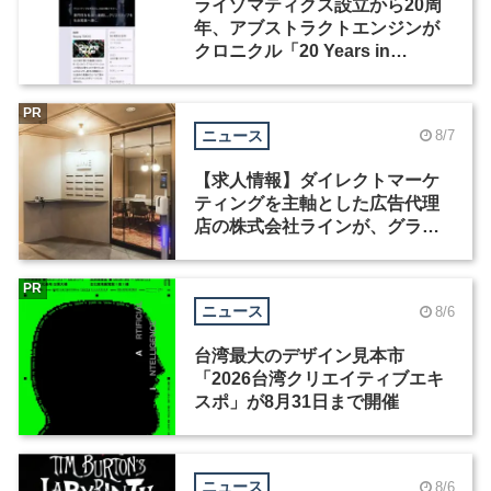
ライゾマティクス設立から20周
年、アブストラクトエンジンが
クロニクル「20 Years in
Motion」を公開
PR
ニュース
8/7
【求人情報】ダイレクトマーケ
ティングを主軸とした広告代理
店の株式会社ラインが、グラフ
ィックデザイナーを募集
PR
ニュース
8/6
台湾最大のデザイン見本市
「2026台湾クリエイティブエキ
スポ」が8月31日まで開催
ニュース
8/6