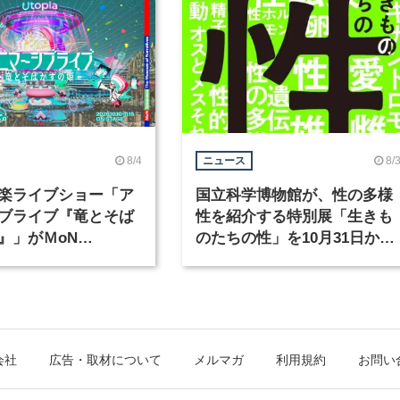
8/4
8/
ニュース
楽ライブショー「ア
国立科学博物館が、性の多様
ブライブ『竜とそば
性を紹介する特別展「生きも
』」がＭoN
のたちの性」を10月31日から
waで開催
開催
会社
広告・取材について
メルマガ
利用規約
お問い