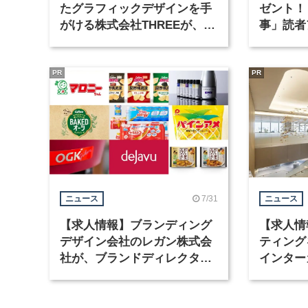
たグラフィックデザインを手
ゼント！
がける株式会社THREEが、グ
事」読者
ラフィックデザイナーを募集
まで実施
PR
PR
7/31
ニュース
ニュース
【求人情報】ブランディング
【求人情
デザイン会社のレガン株式会
ティング
社が、ブランドディレクター
インター
など3職種を募集
が、イン
ど2職種