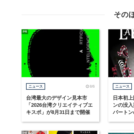
その
PR
8/6
ニュース
ニュース
台湾最大のデザイン見本市
日本初上
「2026台湾クリエイティブエ
ンの没入
キスポ」が8月31日まで開催
バートン
京・豊洲
PR