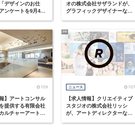
「デザインのお仕
オの株式会社サザランドが、
アンケートを9月4日
グラフィックデザイナーなど
中！
職種を募集
PR
7/29
7/2
ニュース
報】アートコンサル
【求人情報】クリエイティブ
を提供する有限会社
スタジオの株式会社リッシ
カルチャーアート
が、アートディレクターなど
テリアデザイナーな
職種を募集
を募集