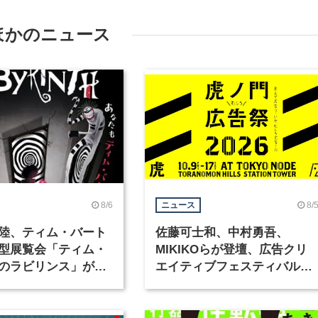
ほかのニュース
8/6
8/
ニュース
陸、ティム・バート
佐藤可士和、中村勇吾、
型展覧会「ティム・
MIKIKOらが登壇、広告クリ
のラビリンス」が東
エイティブフェスティバル
で開催
「虎ノ門広告祭」の第2回が
催