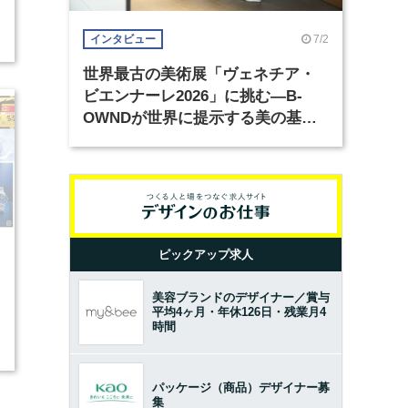
2
7/2
インタビュー
世界最古の美術展「ヴェネチア・
ビエンナーレ2026」に挑む―B-
OWNDが世界に提示する美の基準
とは？（前編）
ピックアップ求人
7
美容ブランドのデザイナー／賞与
平均4ヶ月・年休126日・残業月4
時間
2
パッケージ（商品）デザイナー募
集