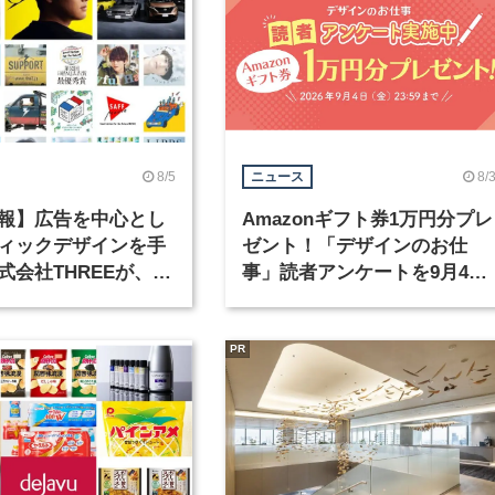
8/5
8/
ニュース
報】広告を中心とし
Amazonギフト券1万円分プレ
ィックデザインを手
ゼント！「デザインのお仕
式会社THREEが、グ
事」読者アンケートを9月4日
クデザイナーを募集
まで実施中！
PR