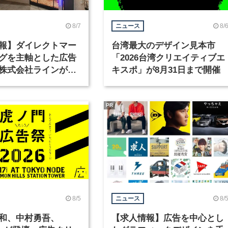
8/7
8/
ニュース
報】ダイレクトマー
台湾最大のデザイン見本市
グを主軸とした広告
「2026台湾クリエイティブエ
株式会社ラインが、
キスポ」が8月31日まで開催
ックデザイナーを募
PR
8/5
8/
ニュース
和、中村勇吾、
【求人情報】広告を中心とし