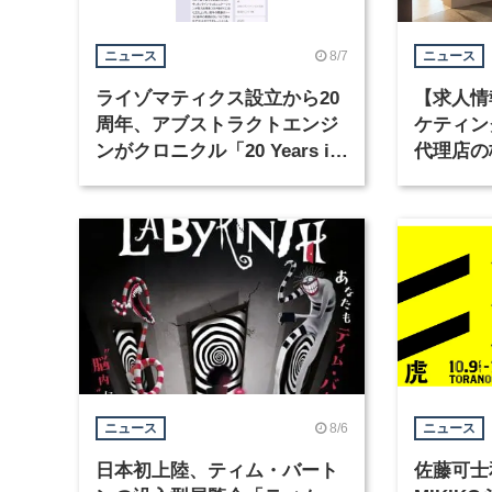
8/7
ニュース
ニュース
ライゾマティクス設立から20
【求人情
周年、アブストラクトエンジ
ケティン
ンがクロニクル「20 Years in
代理店の
Motion」を公開
グラフィ
集
8/6
ニュース
ニュース
日本初上陸、ティム・バート
佐藤可士