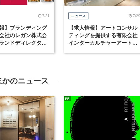
7/31
7/2
ニュース
報】ブランディング
【求人情報】アートコンサル
会社のレガン株式会
ティングを提供する有限会社
ランドディレクター
インターカルチャーアート
種を募集
が、インテリアデザイナーな
ど2職種を募集
ほかのニュース
PR