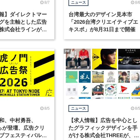
8/7
8/
ニュース
報】ダイレクトマー
台湾最大のデザイン見本市
グを主軸とした広告
「2026台湾クリエイティブエ
株式会社ラインが、
キスポ」が8月31日まで開催
ックデザイナーを募
PR
8/5
8/
ニュース
和、中村勇吾、
【求人情報】広告を中心とし
KOらが登壇、広告クリ
たグラフィックデザインを手
ブフェスティバル
がける株式会社THREEが、グ