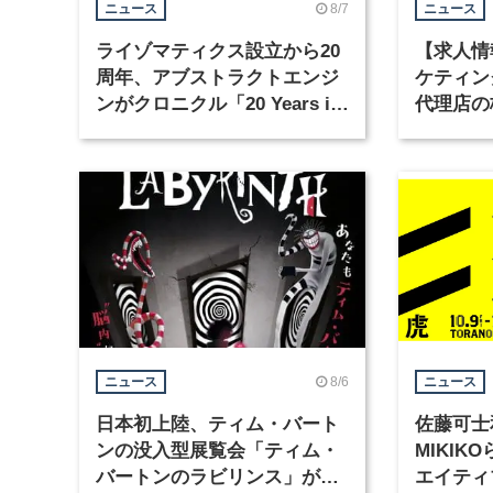
8/7
ニュース
ニュース
ライゾマティクス設立から20
【求人情
周年、アブストラクトエンジ
ケティン
ンがクロニクル「20 Years in
代理店の
Motion」を公開
グラフィ
集
8/6
ニュース
ニュース
日本初上陸、ティム・バート
佐藤可士
ンの没入型展覧会「ティム・
MIKI
バートンのラビリンス」が東
エイティ