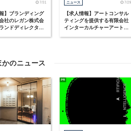
7/31
7/2
ニュース
報】ブランディング
【求人情報】アートコンサル
会社のレガン株式会
ティングを提供する有限会社
ランドディレクター
インターカルチャーアート
種を募集
が、インテリアデザイナーな
ど2職種を募集
ほかのニュース
PR