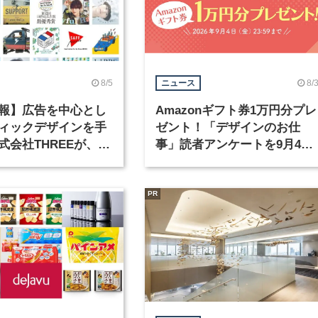
8/5
8/
ニュース
報】広告を中心とし
Amazonギフト券1万円分プレ
ィックデザインを手
ゼント！「デザインのお仕
式会社THREEが、グ
事」読者アンケートを9月4日
クデザイナーを募集
まで実施中！
PR