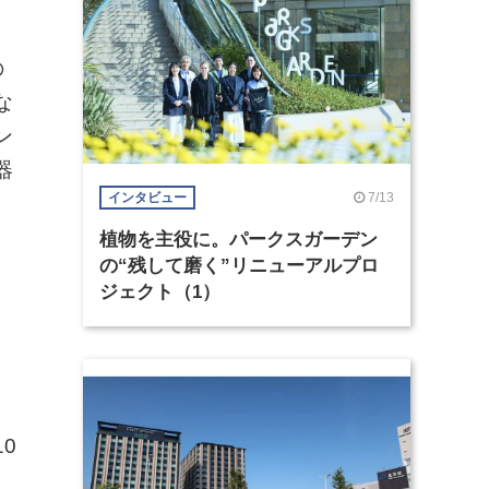
の
な
ン
器
7/13
インタビュー
）
植物を主役に。パークスガーデン
の“残して磨く”リニューアルプロ
ジェクト（1）
0