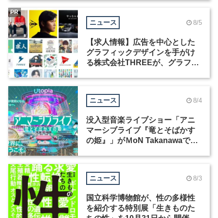
PR
ニュース
8/5
【求人情報】広告を中心とした
グラフィックデザインを手がけ
る株式会社THREEが、グラフィ
ックデザイナーを募集
ニュース
8/4
没入型音楽ライブショー「アニ
マーシブライブ『竜とそばかす
の姫』」がＭoN Takanawaで開
催
ニュース
8/3
国立科学博物館が、性の多様性
を紹介する特別展「生きものた