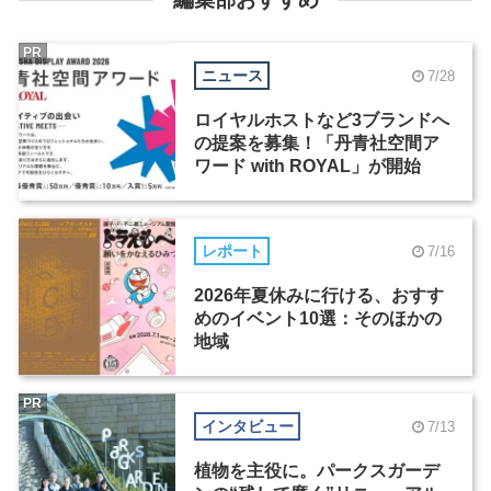
PR
ニュース
7/28
ロイヤルホストなど3ブランドへ
の提案を募集！「丹青社空間ア
ワード with ROYAL」が開始
レポート
7/16
2026年夏休みに行ける、おすす
めのイベント10選：そのほかの
地域
PR
インタビュー
7/13
植物を主役に。パークスガーデ