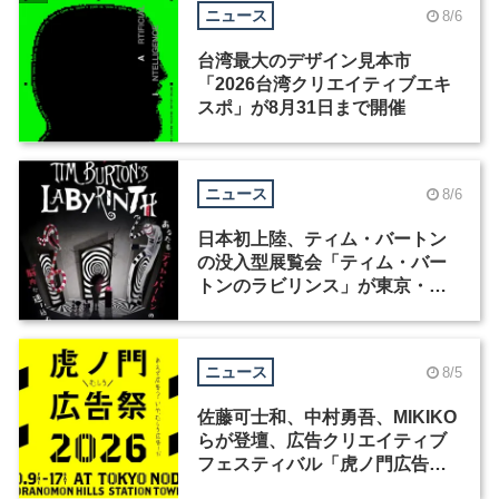
ニュース
8/6
台湾最大のデザイン見本市
「2026台湾クリエイティブエキ
スポ」が8月31日まで開催
ニュース
8/6
日本初上陸、ティム・バートン
の没入型展覧会「ティム・バー
トンのラビリンス」が東京・豊
洲で開催
ニュース
8/5
佐藤可士和、中村勇吾、MIKIKO
らが登壇、広告クリエイティブ
フェスティバル「虎ノ門広告
祭」の第2回が開催