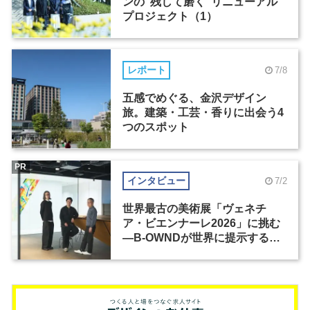
ンの“残して磨く”リニューアル
プロジェクト（1）
レポート
7/8
五感でめぐる、金沢デザイン
旅。建築・工芸・香りに出会う4
つのスポット
PR
インタビュー
7/2
世界最古の美術展「ヴェネチ
ア・ビエンナーレ2026」に挑む
―B-OWNDが世界に提示する美
の基準とは？（前編）