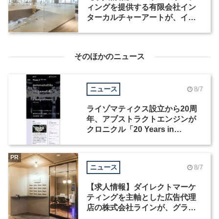
ィングを提供する有限会社イン
ターカルチャーアートが、イン
テリアデザイナーなど2職種を募
集
そのほかのニュース
ニュース
8/7
ライゾマティクス設立から20周
年、アブストラクトエンジンが
クロニクル「20 Years in
Motion」を公開
PR
ニュース
8/7
【求人情報】ダイレクトマーケ
ティングを主軸とした広告代理
店の株式会社ラインが、グラフ
ィックデザイナーを募集