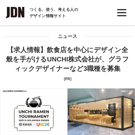
INTERVIEW
つくる、使う、考える人の
デザイン情報サイト
インタビュー
REPORT
ニュース
レポート
【求人情報】飲食店を中心にデザイン全
COLUMN
般を手がけるUNCHI株式会社が、グラフ
コラム
ィックデザイナーなど3職種を募集
[PR]