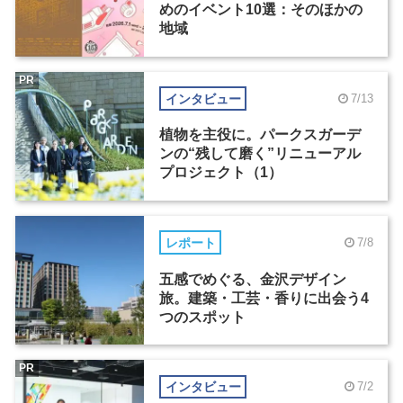
めのイベント10選：そのほかの
地域
PR
インタビュー
7/13
植物を主役に。パークスガーデ
ンの“残して磨く”リニューアル
プロジェクト（1）
レポート
7/8
五感でめぐる、金沢デザイン
旅。建築・工芸・香りに出会う4
つのスポット
PR
インタビュー
7/2