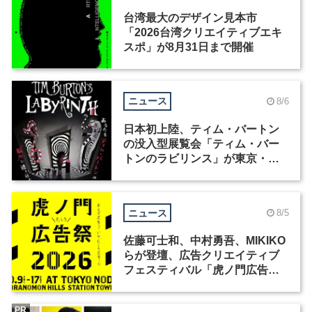
台湾最大のデザイン見本市
「2026台湾クリエイティブエキ
スポ」が8月31日まで開催
ニュース
8/6
日本初上陸、ティム・バートン
の没入型展覧会「ティム・バー
トンのラビリンス」が東京・豊
洲で開催
ニュース
8/5
佐藤可士和、中村勇吾、MIKIKO
らが登壇、広告クリエイティブ
フェスティバル「虎ノ門広告
祭」の第2回が開催
PR