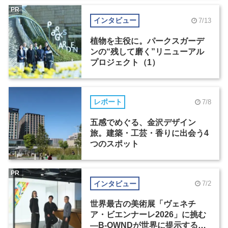
PR
インタビュー
7/13
植物を主役に。パークスガーデ
ンの“残して磨く”リニューアル
プロジェクト（1）
レポート
7/8
五感でめぐる、金沢デザイン
旅。建築・工芸・香りに出会う4
つのスポット
PR
インタビュー
7/2
世界最古の美術展「ヴェネチ
ア・ビエンナーレ2026」に挑む
―B-OWNDが世界に提示する美