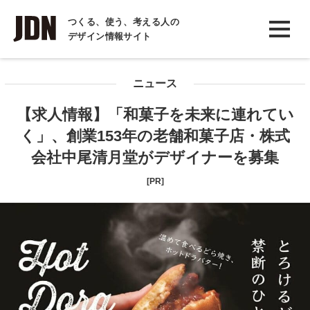
INTERVIEW
つくる、使う、考える人の
デザイン情報サイト
インタビュー
REPORT
ニュース
レポート
【求人情報】「和菓子を未来に連れてい
COLUMN
く」、創業153年の老舗和菓子店・株式
コラム
会社中尾清月堂がデザイナーを募集
[PR]