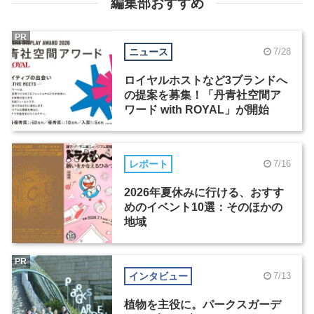
編集部おすすめ
PR
ニュース
7/28
ロイヤルホストなど3ブランドへ
の提案を募集！「丹青社空間ア
ワード with ROYAL」が開始
レポート
7/16
2026年夏休みに行ける、おすす
めのイベント10選：そのほかの
地域
PR
インタビュー
7/13
植物を主役に。パークスガーデ