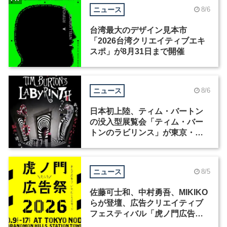
ニュース
8/6
台湾最大のデザイン見本市
「2026台湾クリエイティブエキ
スポ」が8月31日まで開催
ニュース
8/6
日本初上陸、ティム・バートン
の没入型展覧会「ティム・バー
トンのラビリンス」が東京・豊
洲で開催
ニュース
8/5
佐藤可士和、中村勇吾、MIKIKO
らが登壇、広告クリエイティブ
フェスティバル「虎ノ門広告
祭」の第2回が開催