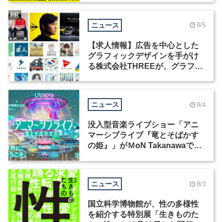
PR
ニュース
8/5
【求人情報】広告を中心とした
グラフィックデザインを手がけ
る株式会社THREEが、グラフィ
ックデザイナーを募集
ニュース
8/4
没入型音楽ライブショー「アニ
マーシブライブ『竜とそばかす
の姫』」がＭoN Takanawaで開
催
ニュース
8/3
国立科学博物館が、性の多様性
を紹介する特別展「生きものた