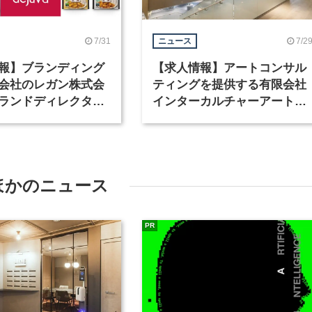
7/31
7/2
ニュース
報】ブランディング
【求人情報】アートコンサル
会社のレガン株式会
ティングを提供する有限会社
ランドディレクター
インターカルチャーアート
種を募集
が、インテリアデザイナーな
ど2職種を募集
ほかのニュース
PR