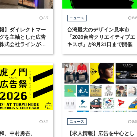
8/7
8/
ニュース
報】ダイレクトマー
台湾最大のデザイン見本市
グを主軸とした広告
「2026台湾クリエイティブエ
株式会社ラインが、
キスポ」が8月31日まで開催
ックデザイナーを募
PR
8/5
8/
ニュース
和、中村勇吾、
【求人情報】広告を中心とし