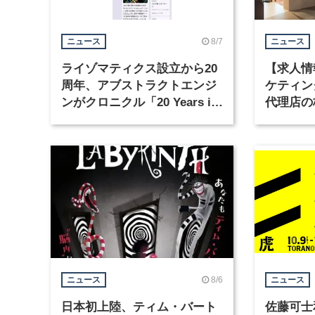
8/7
ニュース
ニュース
ライゾマティクス設立から20
【求人情
周年、アブストラクトエンジ
ケティン
ンがクロニクル「20 Years in
代理店の
Motion」を公開
グラフィ
集
8/6
ニュース
ニュース
日本初上陸、ティム・バート
佐藤可士