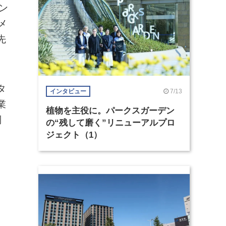
ン
メ
先
タ
7/13
インタビュー
業
植物を主役に。パークスガーデン
制
の“残して磨く”リニューアルプロ
ジェクト（1）