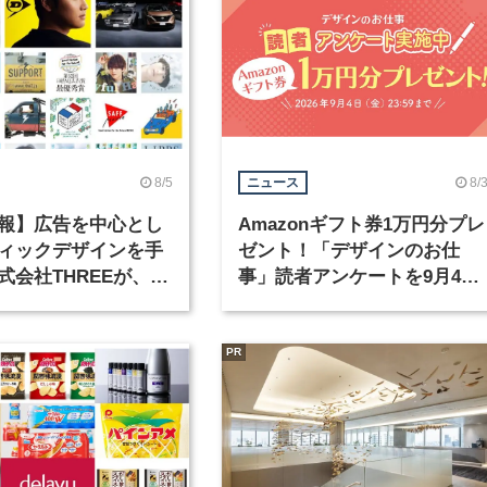
8/5
8/
ニュース
報】広告を中心とし
Amazonギフト券1万円分プレ
ィックデザインを手
ゼント！「デザインのお仕
式会社THREEが、グ
事」読者アンケートを9月4日
クデザイナーを募集
まで実施中！
PR