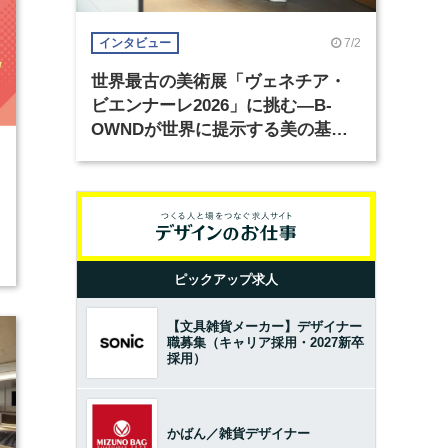
7/2
インタビュー
世界最古の美術展「ヴェネチア・
ビエンナーレ2026」に挑む―B-
OWNDが世界に提示する美の基準
とは？（前編）
3
ピックアップ求人
【文具雑貨メーカー】デザイナー
職募集（キャリア採用・2027新卒
採用）
かばん／雑貨デザイナー